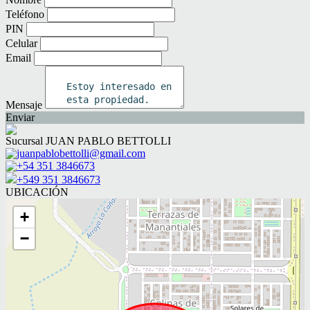
Teléfono
PIN
Celular
Email
Mensaje
Enviar
Sucursal JUAN PABLO BETTOLLI
juanpablobettolli@gmail.com
+54 351 3846673
+549 351 3846673
UBICACIÓN
+
−