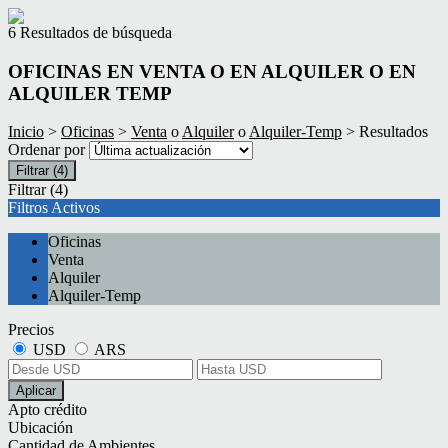
6 Resultados de búsqueda
OFICINAS EN VENTA O EN ALQUILER O EN
ALQUILER TEMP
Inicio
>
Oficinas
>
Venta
o
Alquiler
o
Alquiler-Temp
> Resultados
Ordenar por
Filtrar
(4)
Filtrar
(4)
Filtros Activos
Oficinas
Venta
Alquiler
Alquiler-Temp
Precios
USD
ARS
Aplicar
Apto crédito
Ubicación
Cantidad de Ambientes