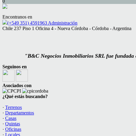
0
Encontranos en
(+549 351) 4591963 Administración
Chile 237 Piso 1 Oficina 4 - Nueva Córdoba - Córdoba - Argentina
"B&C Negocios Inmobiliarios SRL fue fundada el
Seguinos en
Asociados con
¿Qué estás buscando?
·
Terrenos
·
Departamentos
·
Casas
·
Quintas
·
Oficinas
·
Locales