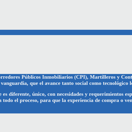
orredores
Públicos
Inmobiliarios (CPI), Martilleros y Con
a
vanguardia, que el avance tanto social como tecnológico l
 es diferente, único, con necesidades y requerimientos es
todo el proceso, para que la experiencia de compra o ve