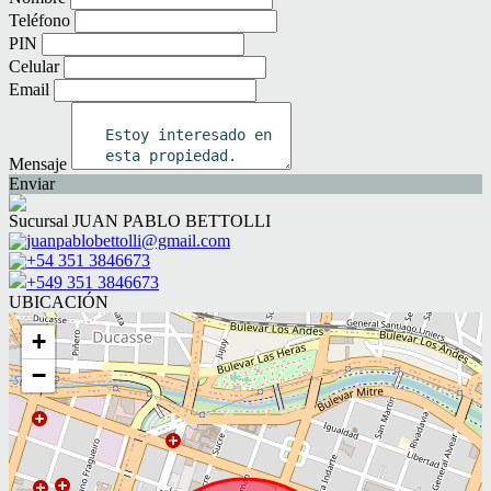
Teléfono
PIN
Celular
Email
Mensaje
Enviar
Sucursal JUAN PABLO BETTOLLI
juanpablobettolli@gmail.com
+54 351 3846673
+549 351 3846673
UBICACIÓN
+
−