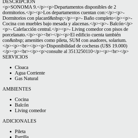
DESCRIPCIÓN
<p>SONOMA 9.</p><p>Departamentos disponibles de 2
dormitorios.</p><p>Los departamentos cuentan con:</p><p>-
Dormitorios con placard&nbsp;</p><p>- Baño completo</p><p>-
Cocina con muebles bajo mesada y alacenas.</p><p>- Balcón</p>
<p>- Calefacción central.</p><p>- Living comedor con pisos de
porcelanato.</p><p><br></p><p>El edificio cuenta también
con&nbsp; amenities como pileta, SUM con asadores, solarium.
</p><p><br></p><p>Disponibilidad de cocheras (U$S 19.000)
</p><p><br></p><p>consulte al 3513250110</p><p><br></p>
SERVICIOS
Cloaca
Agua Corriente
Gas Natural
AMBIENTES
Cocina
Balcón
Living comedor
ADICIONALES
Pileta
Parrilla