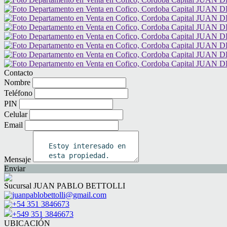
Contacto
Nombre
Teléfono
PIN
Celular
Email
Mensaje
Enviar
Sucursal JUAN PABLO BETTOLLI
juanpablobettolli@gmail.com
+54 351 3846673
+549 351 3846673
UBICACIÓN