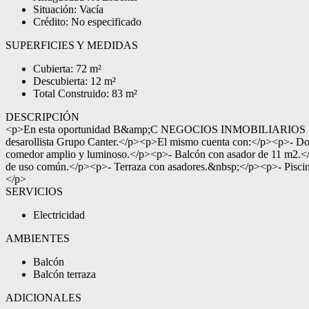
Situación: Vacía
Crédito: No especificado
SUPERFICIES Y MEDIDAS
Cubierta: 72 m²
Descubierta: 12 m²
Total Construido: 83 m²
DESCRIPCIÓN
<p>En esta oportunidad B&amp;C NEGOCIOS INMOBILIARIOS S.R.L ofre
desarollista Grupo Canter.</p><p>El mismo cuenta con:</p><p>- Dos 
comedor amplio y luminoso.</p><p>- Balcón con asador de 11 m2.</p
de uso común.</p><p>- Terraza con asadores.&nbsp;</p><p
</p>
SERVICIOS
Electricidad
AMBIENTES
Balcón
Balcón terraza
ADICIONALES