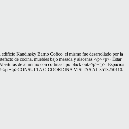
ficio Kandinsky Barrio Cofico, el mismo fue desarrollado por la
rtefacto de cocina, muebles bajo mesada y alacenas.</p><p>- Estar
rturas de aluminio con cortinas tipo black out.</p><p>- Espacios
IDAD!</p><p>CONSULTA O COORDINA VISITAS AL 3513250110.