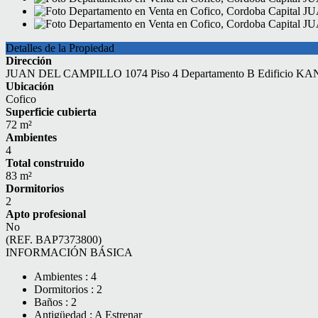
Detalles de la Propiedad
Dirección
JUAN DEL CAMPILLO 1074 Piso 4 Departamento B Edificio
Ubicación
Cofico
Superficie cubierta
72 m²
Ambientes
4
Total construido
83 m²
Dormitorios
2
Apto profesional
No
(REF. BAP7373800)
INFORMACIÓN BÁSICA
Ambientes : 4
Dormitorios : 2
Baños : 2
Antigüedad : A Estrenar