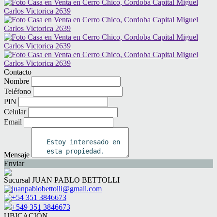
Contacto
Nombre
Teléfono
PIN
Celular
Email
Mensaje
Enviar
Sucursal JUAN PABLO BETTOLLI
juanpablobettolli@gmail.com
+54 351 3846673
+549 351 3846673
UBICACIÓN