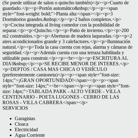
(Se puede utilizar de salon o quincho también)</p><p>Cuarto de
guardado.</p><p>Portón automático&nbsp;</p><p><span
style="font-weight: bold;">Planta alta:</span></p><p>3
Dormitorios grandes.&nbsp;</p><p>2 baños completos.</p>
<p>Cocina integrada al living comedor con la posibilidad de
separar.</p><p>Quincho.</p><p>Patio de invierno.</p><p>200
m2 construidos.</p><p>Aberturas de madera laqueadas.</p><p>2
aires acondicionados grande y 3 calefactores.</p><p>Iluminación
natural.</p><p>Toda la casa cuenta con rejas, alarma y cámaras de
seguridad.</p><p>Además cuenta con una terraza habilitada y
utilizable para construir.</p><p><br></p><p>ESCRITURA AL
DIA!&nbsp;</p><p>SE RECIBE MENOR DE INTERES.</p>
<p>DEPTOS / CASA MAS CHICA O VEHÍCULO
(preferentemente camioneta)</p><p><span style="font-size:
14px;">¡GRAN OPORTUNIDAD!</span></p><p><span
style="font-size: 14px;"><br></span></p><p><span style="font-
size: 14px;">TABLADA PARK - ALTO VERDE - VILLA
CENTENARIO - POETA LUGONES - CERRO DE LAS
ROSAS - VILLA CABRERA</span></p>
SERVICIOS
Garagistas
Cloaca
Electricidad
Agua Corriente